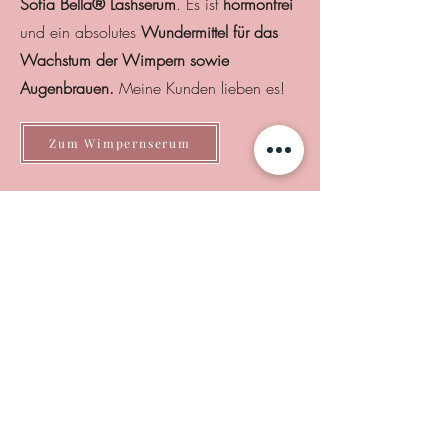
Sofia Bella® Lashserum
. Es ist
hormonfrei
und ein absolutes
Wundermittel für das
Wachstum der Wimpern sowie
Augenbrauen.
Meine Kunden lieben es!
Zum Wimpernserum
Kontakt
A N N A B A T R A K O V A
Mademoiselle Beauty Salon & School
Artillerie Str. 9
34117 Kassel