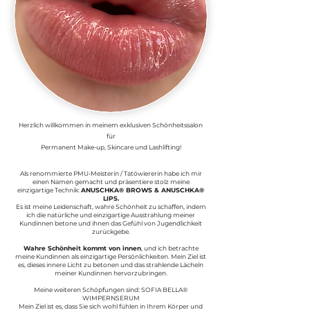
Herzlich willkommen in meinem exklusiven Schönheitssalon
für
Permanent Make-up,
Skincare und Lashlifting!
Als renommierte PMU-Meisterin / Tatöwiererin habe ich mir
einen Namen gemacht und präsentiere stolz meine
einzigartige Technik:
ANUSCHKA® BROWS & ANUSCHKA®
LIPS.
Es ist meine Leidenschaft, wahre Schönheit zu schaffen, indem
ich die natürliche und einzigartige Ausstrahlung meiner
Kundinnen betone und ihnen das Gefühl von Jugendlichkeit
zurückgebe.
Wahre Schönheit kommt von innen
, und ich betrachte
meine Kundinnen als einzigartige Persönlichkeiten. Mein Ziel ist
es, dieses innere Licht zu betonen und das strahlende Lächeln
meiner Kundinnen hervorzubringen.
Meine weiteren Schöpfungen sind: SOFIA BELLA®
WIMPERNSERUM
Mein Ziel ist es, dass Sie sich wohl fühlen in Ihrem Körper und