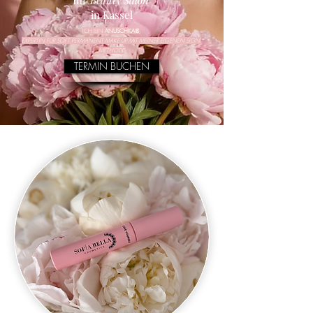
Ihr
Beauty Salon
in Kassel
ICH BIN
ANUSCHKA®
,
EXPERTIN FÜR SOFT PERMANENT MAKE UP MIT MEINER EIGENEN SIGN.
METHODE
TERMIN BUCHEN